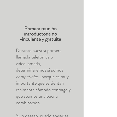
Primera reunión
introductoria no
vinculante y gratuita
Durante nuestra primera
llamada telefónica o
videollamada,
determinaremos si somos
compatibles
, porque es muy
importante que se sientan
realmente cómodo conmigo y
que seamos una buena
combinación.
Si lo desean, puedo enviarles