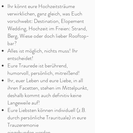
Ihr könnt eure Hochzeitsträume
verwirklichen, ganz gleich, was Euch
vorschwebt: Destination, Elopement
Wedding, Hochzeit im Freien: Strand,
Berg, Wiese oder doch lieber Rooftop-
bar?
Alles ist möglich, nichts muss!
Ihr
entscheidet!
Eure Traurede ist berührend,
humorvoll, persönlich, mitreißend!
Ihr, euer Leben und eure Liebe, in all
ihren Facetten, stehen im Mittelpunkt,
deshalb kommt auch definitiv keine
Langeweile auf!
Eure Liebsten können individuell (z.B.
durch persönliche Traurituale) in eure
Trauzeremonie
eingebunden werden.