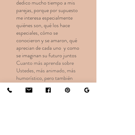
dedico mucho tiempo a mis
parejas, porque por supuesto
me interesa especialmente
quiénes son, qué los hace
especiales, cómo se
conocieron y se amaron, qué
aprecian de cada uno y como
se imaginan su futuro juntos
Cuanto más aprenda sobre
Ustedes, más animado, más
humorístico, pero también
más emotivo será el discurso
de boda.
También planificamos juntos
cómo quieren diseñar su
ceremonia:
¿Le gustaría tener sus propios