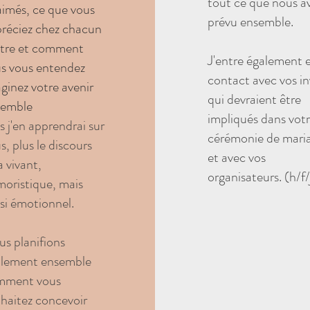
tout ce que nous a
aimés, ce que vous
prévu ensemble.
réciez chez chacun
utre et comment
J'entre également 
s vous entendez
contact avec vos in
ginez votre avenir
qui devraient être
semble
impliqués dans vot
s j'en apprendrai sur
cérémonie de mari
s, plus le discours
et avec vos
a vivant,
organisateurs. (h/f/
oristique, mais
si émotionnel.
s planifions
lement ensemble
mment vous
haitez concevoir