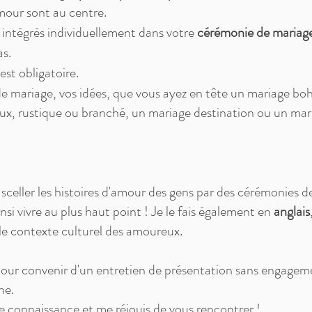
amour sont au centre.
intégrés individuellement dans votre
cérémonie de mariag
as.
est obligatoire.
e mariage, vos idées, que vous ayez en tête un mariage b
ux, rustique ou branché, un mariage destination ou un ma
 sceller les histoires d'amour des gens par des cérémonies 
ainsi vivre au plus haut point ! Je le fais également en
anglais
t le contexte culturel des amoureux.
pour convenir d'un entretien de présentation sans engagem
ne.
re connaissance et me réjouis de vous rencontrer !