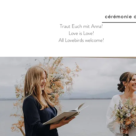
cérémonie 
Traut Euch mit Anna!
Love is Love!
All Lovebirds welcome!