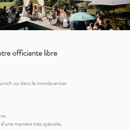
re officiante libre
nich ou dans le monde entier
re.
 d'une manière très spéciale,