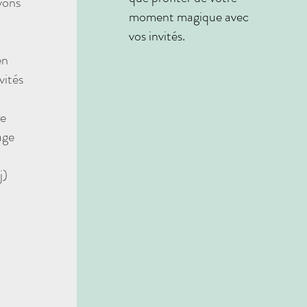
vons
moment magique avec
vos invités.
en
vités
re
age
j)