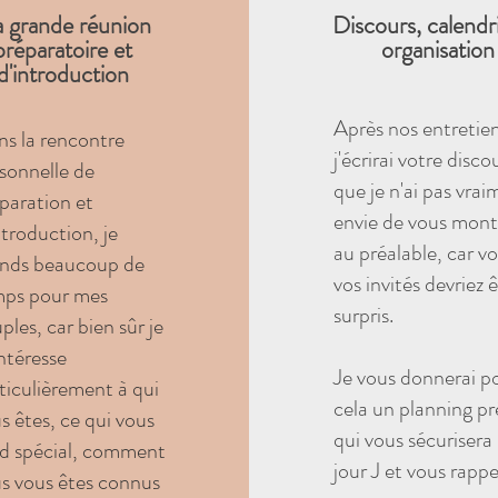
 grande réunion
Discours, calendri
préparatoire et
organisation
d'introduction
Après nos entretien
s la rencontre
j'écrirai votre disco
sonnelle de
que je n'ai pas vrai
paration et
envie de vous mont
ntroduction, je
au préalable, car vo
nds beaucoup de
vos invités devriez 
ps pour mes
surpris.
ples, car bien sûr je
ntéresse
Je vous donnerai p
ticulièrement à qui
cela un planning pr
s êtes, ce qui vous
qui vous sécurisera 
d spécial, comment
jour J et vous rappe
s vous êtes connus