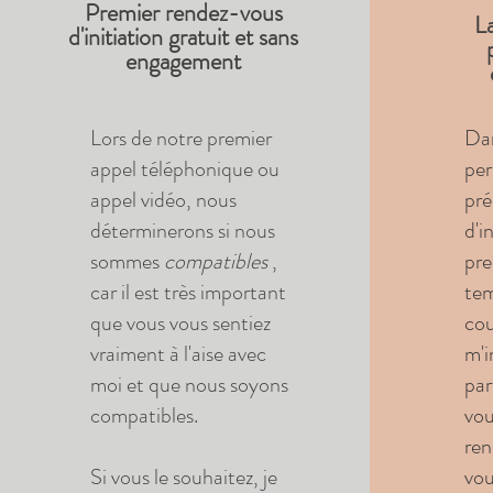
Premier rendez-vous
La
d'initiation gratuit et sans
engagement
Lors de notre premier
Dan
appel téléphonique ou
per
appel vidéo, nous
pré
déterminerons si nous
d'i
sommes
compatibles
,
pre
car il est très important
tem
que vous vous sentiez
cou
vraiment à l'aise avec
m'i
moi et que nous soyons
par
compatibles.
vou
ren
Si vous le souhaitez, je
vou