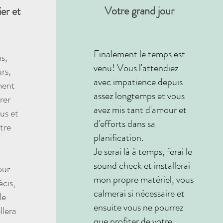
Votre grand jour
er et
Finalement le temps est
s,
venu! Vous l'attendiez
urs,
avec impatience depuis
ment
assez longtemps et vous
rer
avez mis tant d'amour et
us et
d'efforts dans sa
être
planification.
Je serai là à temps, ferai le
sound check et installerai
our
mon propre matériel, vous
écis,
calmerai si nécessaire et
le
ensuite vous ne pourrez
llera
que profiter de votre