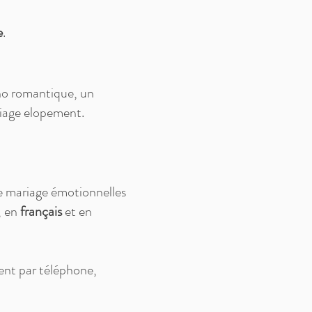
e
.
oho romantique, un
riage elopement.
de mariage émotionnelles
, en
français
et en
ent par téléphone,