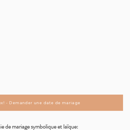
eux! - Demander une date de mariage
ie de mariage symbolique et
laïque: