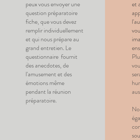
peux vous envoyer une
et 
question préparatoire
app
fiche, que vous devez
l'a
remplir individuellement
vou
et qui nous prépare au
ima
grand entretien. Le
en
questionnaire fournit
Plu
des anecdotes, de
vou
l'amusement et des
ser
émotions même
hum
pendant la réunion
aus
préparatoire.
Nou
éga
co
sou